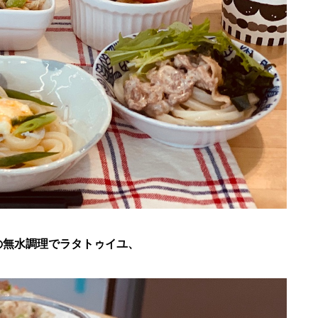
の無水調理でラタトゥイユ、