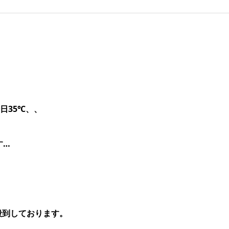
日35℃、、
す…
殺到しております。