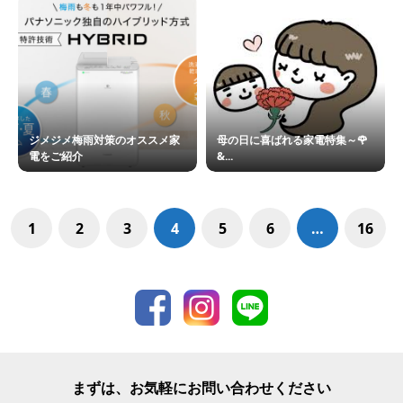
ジメジメ梅雨対策のオススメ家
母の日に喜ばれる家電特集～🌹
電をご紹介
&...
1
2
3
4
5
6
…
16
まずは、お気軽にお問い合わせください